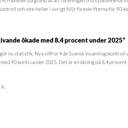
90-nummer på grund av att föreningen trots påminnelse i
ntroll och inte heller i övrigt följt föreskrifterna för 90-k
 givande ökade med 8,4 procent under 2025”
ör ny statistik. Nya siffror från Svensk Insamlingskontroll 
er med 90-konto under 2025. Det är en ökning på 8,4 procent
tik
.