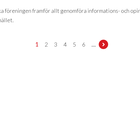
a föreningen framför allt genomföra informations- och opi
ället.
1
2
3
4
5
6
…