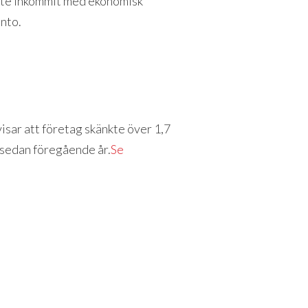
nte inkommit med ekonomisk
onto.
visar att företag skänkte över 1,7
 sedan föregående år.
Se