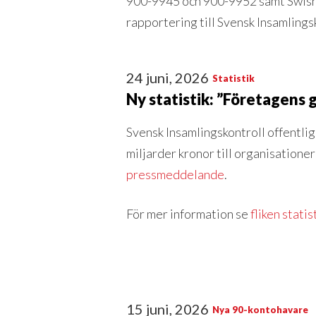
900-9945 och 900-9952 samt Swish 
rapportering till Svensk Insamlingsko
24 juni, 2026
Statistik
Ny statistik: ”Företagens
Svensk Insamlingskontroll offentligg
miljarder kronor till organisation
pressmeddelande
.
För mer information se
fliken statis
15 juni, 2026
Nya 90-kontohavare