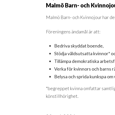
Malmö Barn- och Kvinnojo
Malmö Barn- och Kvinnojour har den
Föreningens ändamål är att:
Bedriva skyddat boende,
Stödja våldsutsatta kvinnor* o
Tillämpa demokratiska arbetsfo
Verka för kvinnors och barns rätt
Belysa och sprida kunkspa om vå
*begreppet kvinna omfattar samtliga 
könstillhörighet.