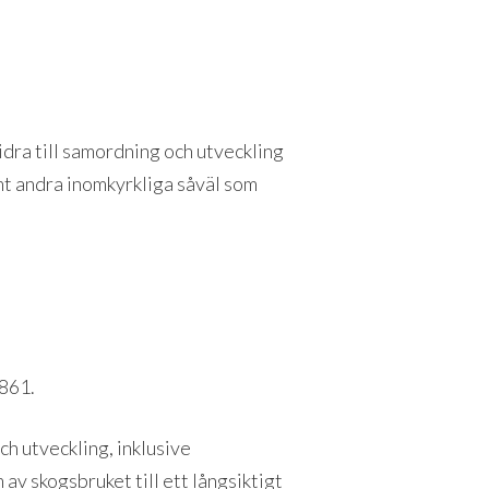
idra till samordning och utveckling
mt andra inomkyrkliga såväl som
9861.
h utveckling, inklusive
av skogsbruket till ett långsiktigt