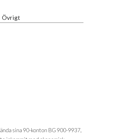
Övrigt
använda sina 90-konton BG 900-9937,