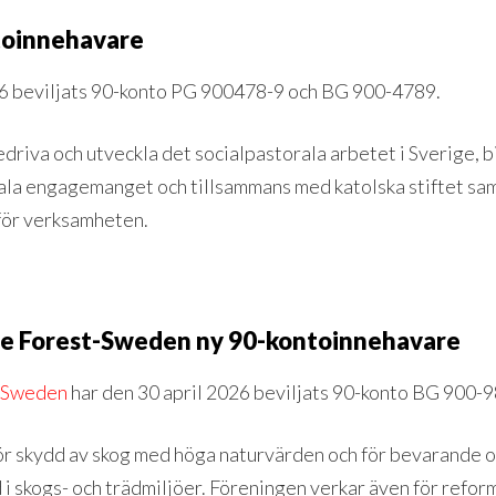
ntoinnehavare
6 beviljats 90-konto PG 900478-9 och BG 900-4789.
riva och utveckla det socialpastorala arbetet i Sverige, b
rala engagemanget och tillsammans med katolska stiftet sa
 för verksamheten.
he Forest-Sweden ny 90-kontoinnehavare
t-Sweden
har den 30 april 2026 beviljats 90-konto BG 900-
ör skydd av skog med höga naturvärden och för bevarande oc
i skogs- och trädmiljöer. Föreningen verkar även för reform 