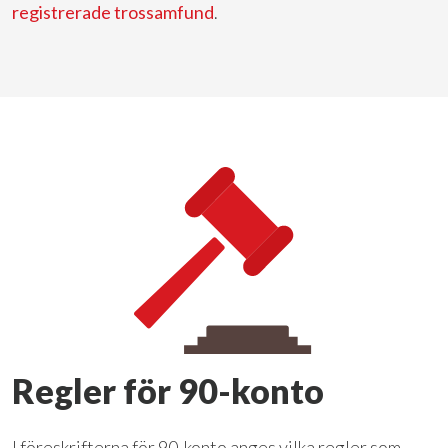
registrerade trossamfund
.
Regler för 90-konto
I föreskrifterna för 90-konto anges vilka regler som