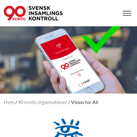
Hem
/
90 konto organisationer
/
Vision for All