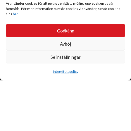
Vi använder cookies för att ge dig den bästa möjliga upplevelsen av vår
hemsida. För mer information runt de cookies vi använder, se vår cookies
sida
här.
Godkänn
Avböj
Se inställningar
Sök
Integritetspolicy
Svensk Insamlingskontroll är en ideell förening som gör årliga
kontroller av alla med 90-konton, säkrar att insamlingen håller
hög kvalité och beviljar 90-konto till ideella organisationer som