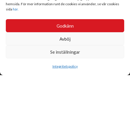
hemsida. För mer information runt de cookies vi använder, se vår cookies
sida
här.
Godkänn
Avböj
Se inställningar
Sök
Integritetspolicy
Svensk Insamlingskontroll är en ideell förening som gör årliga
kontroller av alla med 90-konton, säkrar att insamlingen håller
hög kvalité och beviljar 90-konto till ideella organisationer som
har offentlig insamling om dessa uppfyller högt ställda krav.