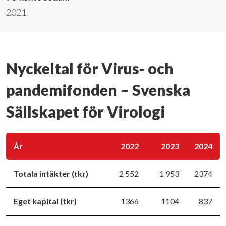
2021
Nyckeltal för Virus- och
pandemifonden – Svenska
Sällskapet för Virologi
År
2022
2023
2024
Totala intäkter (tkr)
2 552
1 953
2374
Eget kapital (tkr)
1366
1104
837