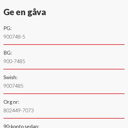
Ge en gåva
PG:
900748-5
BG:
900-7485
Swish:
9007485
Org nr:
802449-7073
90-konto sedan: