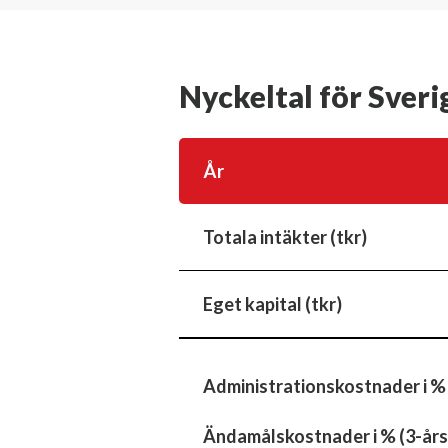
Nyckeltal för Sver
År
Totala intäkter (tkr)
Eget kapital (tkr)
Administrationskostnader i %
Ändamålskostnader i % (3-års