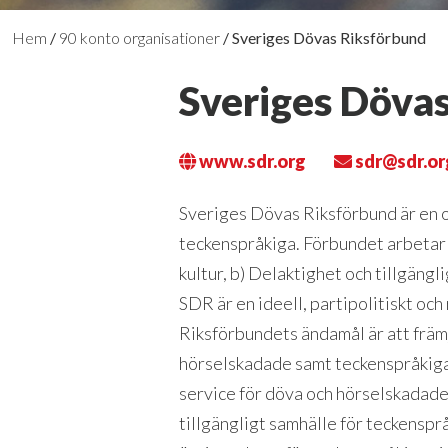
Hem
/
90 konto organisationer
/
Sveriges Dövas Riksförbund
Sveriges Döva
www.sdr.org
sdr@sdr.or
Sveriges Dövas Riksförbund är en o
teckenspråkiga. Förbundet arbetar u
kultur, b) Delaktighet och tillgäng
SDR är en ideell, partipolitiskt oc
Riksförbundets
ändamål är att främ
hörselskadade samt teckenspråkiga
service för döva och hörselskadade
tillgängligt samhälle för teckenspr