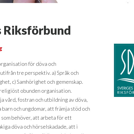
s Riksförbund
g
rganisation för döva och
tifrån tre perspektiv. a) Språk och
lighet, c) Samhörighet och gemenskap.
h religiöst obunden organisation.
ja vård, fostran och utbildning av döva,
 barn och ungdomar, att främja stöd och
 som behöver, att arbeta för ett
åkiga döva och hörselskadade, att i