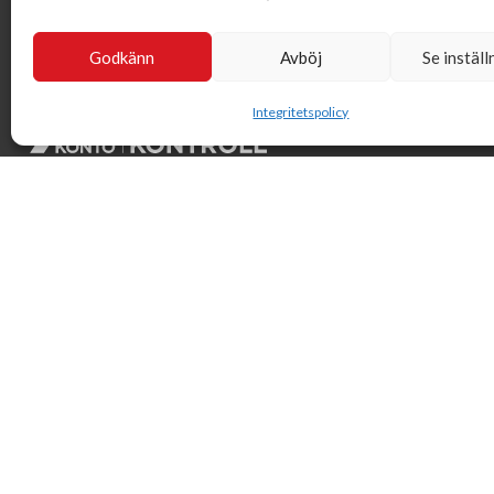
Godkänn
Avböj
Se inställ
Integritetspolicy
Svensk Insamlingskontroll är en ideell förening som gör årliga
kontroller av alla med 90-konton, säkrar att insamlingen
håller hög kvalité och beviljar 90-konto till ideella
organisationer som har offentlig insamling om dessa
uppfyller högt ställda krav.
© Svensk Insamlingskontroll 2021