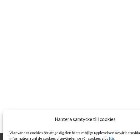
Hantera samtycke till cookies
Vi använder cookies för att ge dig den bästa möjliga upplevelsen av vår hemsid
information runt de cookies vi använder, se vår cookies sida
här.