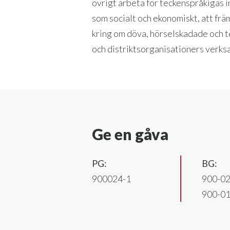
övrigt arbeta för teckenspråkigas in
som socialt och ekonomiskt, att frä
kring om döva, hörselskadade och t
och distriktsorganisationers verks
Ge en gåva
PG:
BG:
900024-1
900-0
900-0