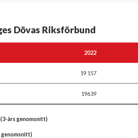
iges Dövas Riksförbund
2022
19 157
19639
 (3-års genomsnitt)
 genomsnitt)