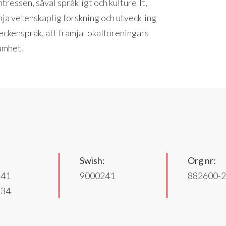
tressen, såväl språkligt och kulturellt,
mja vetenskaplig forskning och utveckling
eckenspråk, att främja lokalföreningars
amhet.
Swish:
Org nr:
241
9000241
882600-
134