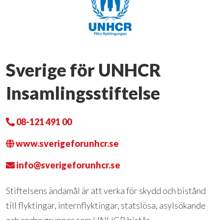
Sverige för UNHCR
Insamlingsstiftelse
08-121 491 00
www.sverigeforunhcr.se
info@sverigeforunhcr.se
Stiftelsens ändamål är att verka för skydd och bistånd
till flyktingar, internflyktingar, statslösa, asylsökande
och andra grupper som UNHCR bistår.