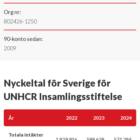
Org nr:
802426-1250
90-konto sedan:
2009
Nyckeltal för Sverige för
UNHCR Insamlingsstiftelse
År
2022
2023
2024
Totala intäkter
1 829 916
588 628
571 284