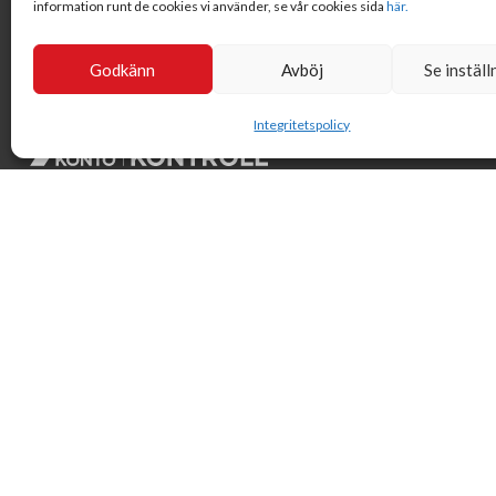
information runt de cookies vi använder, se vår cookies sida
här.
Godkänn
Avböj
Se inställ
Integritetspolicy
Svensk Insamlingskontroll är en ideell förening som gör årliga
kontroller av alla med 90-konton, säkrar att insamlingen
håller hög kvalité och beviljar 90-konto till ideella
organisationer som har offentlig insamling om dessa
uppfyller högt ställda krav.
© Svensk Insamlingskontroll 2021