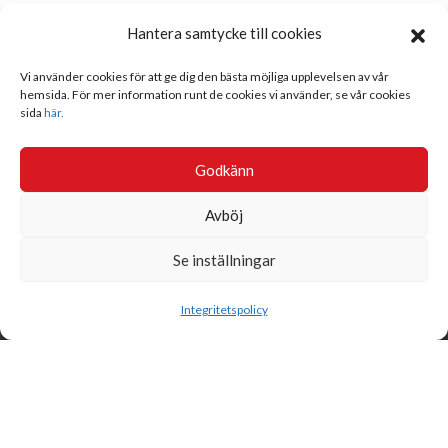
Hantera samtycke till cookies
Vi använder cookies för att ge dig den bästa möjliga upplevelsen av vår
hemsida. För mer information runt de cookies vi använder, se vår cookies
sida
här.
Godkänn
Avböj
Se inställningar
Sök
Integritetspolicy
Svensk Insamlingskontroll är en ideell förening som gör årliga