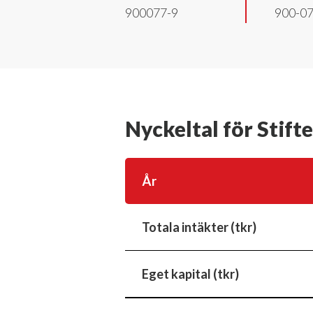
900077-9
900-0
Nyckeltal för Stift
År
Totala intäkter (tkr)
Eget kapital (tkr)