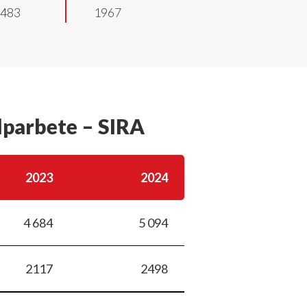
7483
1967
älparbete – SIRA
2023
2024
4 684
5 094
2117
2498