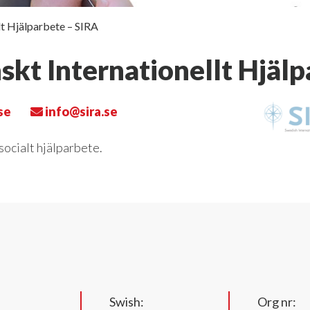
llt Hjälparbete – SIRA
nskt Internationellt Hjäl
se
info@sira.se
socialt hjälparbete.
Swish:
Org nr: