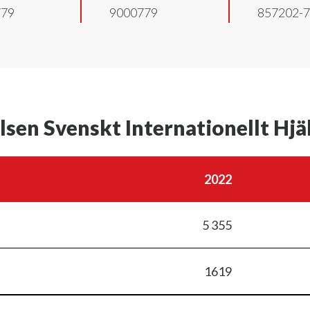
779
9000779
857202-
elsen Svenskt Internationellt Hj
2022
5 355
1619