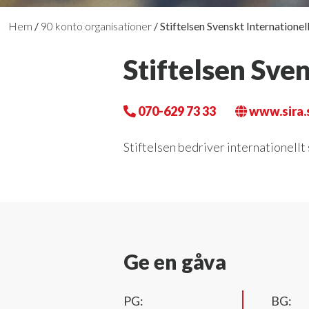
Hem
/
90 konto organisationer
/
Stiftelsen Svenskt Internatione
Stiftelsen Sve
070-629 73 33
www.sira.
Stiftelsen bedriver internationellt 
Ge en gåva
PG:
BG: