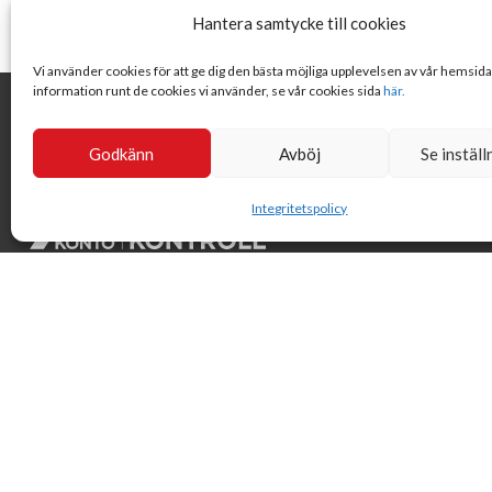
Hantera samtycke till cookies
Vi använder cookies för att ge dig den bästa möjliga upplevelsen av vår hemsid
information runt de cookies vi använder, se vår cookies sida
här.
Godkänn
Avböj
Se inställ
Integritetspolicy
Svensk Insamlingskontroll är en ideell förening som gör årliga
kontroller av alla med 90-konton, säkrar att insamlingen
håller hög kvalité och beviljar 90-konto till ideella
organisationer som har offentlig insamling om dessa
uppfyller högt ställda krav.