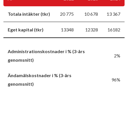
Totala intäkter (tkr)
20 775
10 678
13 367
Eget kapital (tkr)
13348
12328
16182
Administrationskostnader i % (3-års
2%
genomsnitt)
Ändamålskostnader i % (3-års
96%
genomsnitt)