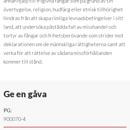
annan hjälp till frigivna fångar som på grund av sin
övertygelse, religion, hudfärg eller etnisk tillhörighet
hindras från att skapa rimliga levnadsbetingelser i sitt
land, att undersöka påstådda fall av misshandel och
tortyr av fångar och frihetsberövande som strider mot
deklarationen om de männskliga rättigheterna samt att
verka för att rättelse av sådana missförhållanden
kommer till stånd.
Ge en gåva
PG:
900070-4