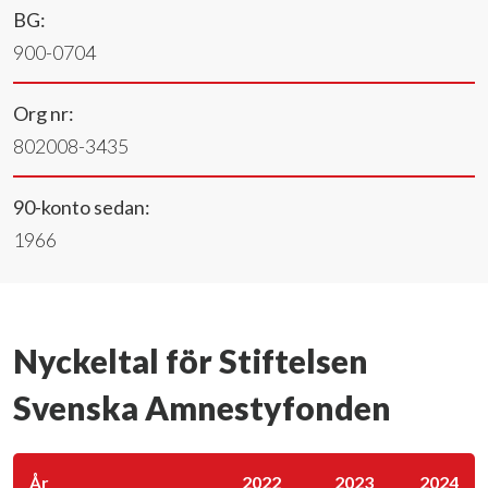
BG:
900-0704
Org nr:
802008-3435
90-konto sedan:
1966
Nyckeltal för Stiftelsen
Svenska Amnestyfonden
År
2022
2023
2024