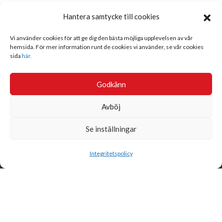
Hantera samtycke till cookies
Vi använder cookies för att ge dig den bästa möjliga upplevelsen av vår
hemsida. För mer information runt de cookies vi använder, se vår cookies
sida
här.
Godkänn
Avböj
Se inställningar
Sök
Integritetspolicy
Svensk Insamlingskontroll är en ideell förening som gör årliga