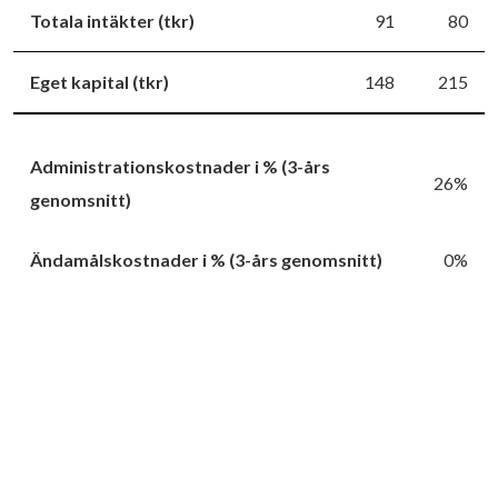
Totala intäkter (tkr)
91
80
Eget kapital (tkr)
148
215
Administrationskostnader i % (3-års
26%
genomsnitt)
Ändamålskostnader i % (3-års genomsnitt)
0%