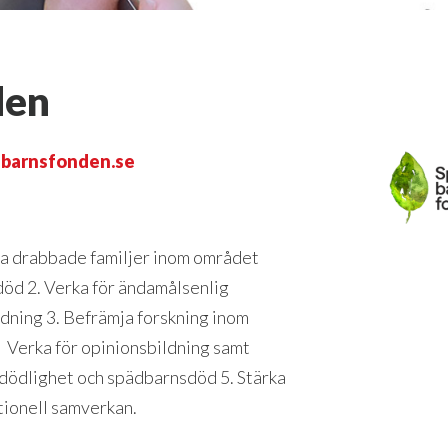
den
barnsfonden.se
ja drabbade familjer inom området
öd 2. Verka för ändamålsenlig
ldning 3. Befrämja forskning inom
Verka för opinionsbildning samt
 dödlighet och spädbarnsdöd 5. Stärka
tionell samverkan.