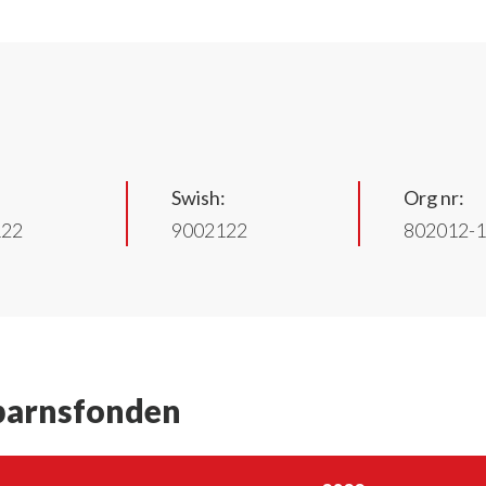
Swish:
Org nr:
122
9002122
802012-
dbarnsfonden