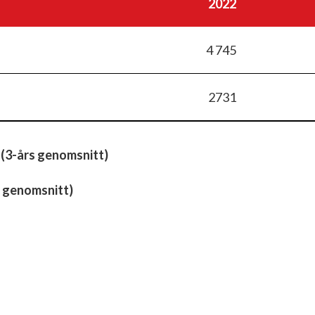
2022
4 745
2731
 (3-års genomsnitt)
 genomsnitt)