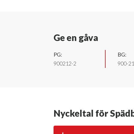
Ge en gåva
PG:
BG:
900212-2
900-2
Nyckeltal för Spä