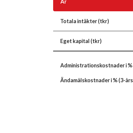
År
Totala intäkter (tkr)
Eget kapital (tkr)
Administrationskostnader i %
Ändamålskostnader i % (3-års