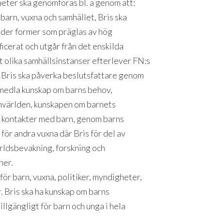
gheter ska genomföras bl. a genom att:
 barn, vuxna och samhället, Bris ska
under former som präglas av hög
ificerat och utgår från det enskilda
tt olika samhällsinstanser efterlever FN:s
 Bris ska påverka beslutsfattare genom
rmedla kunskap om barns behov,
 omvärlden, kunskapen om barnets
a kontakter med barn, genom barns
för andra vuxna där Bris för del av
ldsbevakning, forskning och
ner.
 för barn, vuxna, politiker, myndigheter,
. Bris ska ha kunskap om barns
tillgängligt för barn och unga i hela