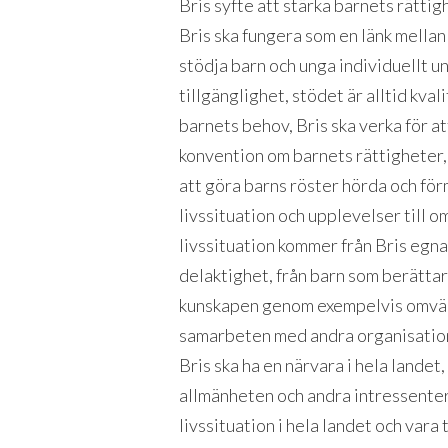
Bris syfte att stärka barnets rätti
Bris ska fungera som en länk mellan
stödja barn och unga individuellt 
tillgänglighet, stödet är alltid kval
barnets behov, Bris ska verka för a
konvention om barnets rättigheter,
att göra barns röster hörda och fö
livssituation och upplevelser till
livssituation kommer från Bris egn
delaktighet, från barn som berättar 
kunskapen genom exempelvis omvär
samarbeten med andra organisatio
Bris ska ha en närvara i hela landet,
allmänheten och andra intressenter
livssituation i hela landet och vara 