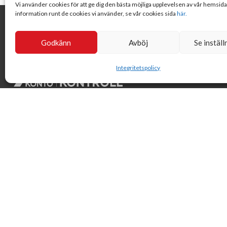
Vi använder cookies för att ge dig den bästa möjliga upplevelsen av vår hemsid
information runt de cookies vi använder, se vår cookies sida
här.
Godkänn
Avböj
Se inställ
Integritetspolicy
Svensk Insamlingskontroll är en ideell förening som gör årliga
kontroller av alla med 90-konton, säkrar att insamlingen
håller hög kvalité och beviljar 90-konto till ideella
organisationer som har offentlig insamling om dessa
uppfyller högt ställda krav.
© Svensk Insamlingskontroll 2021