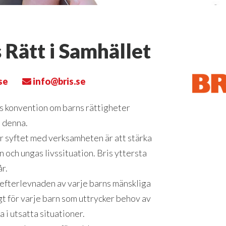
 Rätt i Samhället
se
info@bris.se
:s konvention om barns rättigheter
 denna.
är syftet med verksamheten är att stärka
 och ungas livssituation. Bris yttersta
år.
efterlevnaden av varje barns mänskliga
igt för varje barn som uttrycker behov av
a i utsatta situationer.