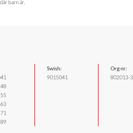
där barn är.
Swish:
Org nr:
041
9015041
802013-
648
655
663
671
689