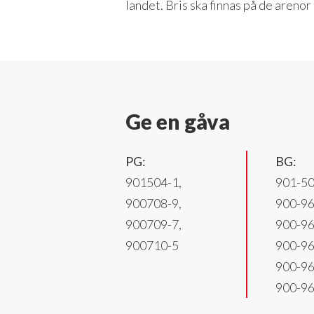
landet. Bris ska finnas på de arenor 
Ge en gåva
PG:
BG:
901504-1,
901-5
900708-9,
900-9
900709-7,
900-9
900710-5
900-9
900-9
900-9