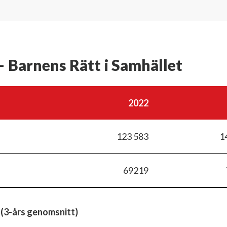
– Barnens Rätt i Samhället
2022
123 583
1
69219
 (3-års genomsnitt)