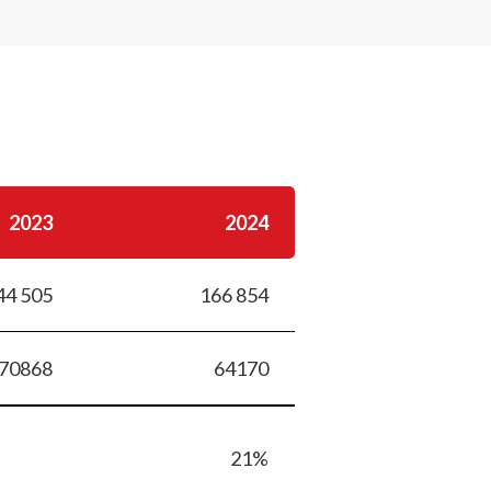
2023
2024
44 505
166 854
70868
64170
21%