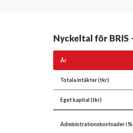
Nyckeltal för BRIS 
År
Totala intäkter (tkr)
Eget kapital (tkr)
Administrationskostnader i %