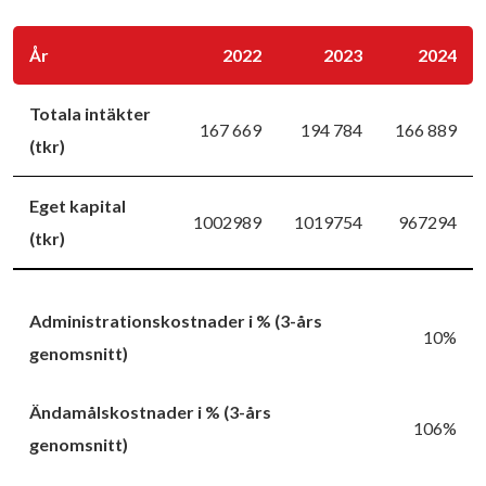
År
2022
2023
2024
Totala intäkter
167 669
194 784
166 889
(tkr)
Eget kapital
1002989
1019754
967294
(tkr)
Administrationskostnader i % (3-års
10%
genomsnitt)
Ändamålskostnader i % (3-års
106%
genomsnitt)