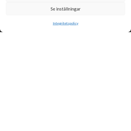
Se inställningar
Sök
Integritetspolicy
Svensk Insamlingskontroll är en ideell förening som gör årliga
kontroller av alla med 90-konton, säkrar att insamlingen håller
hög kvalité och beviljar 90-konto till ideella organisationer som
har offentlig insamling om dessa uppfyller högt ställda krav.
Svensk Insamlingskontroll
Box 55961