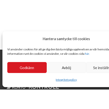
Hantera samtycke till cookies
Vi använder cookies för att ge dig den bästa möjliga upplevelsen av vår hemsid
information runt de cookies vi använder, se vår cookies sida
här.
Godkänn
Avböj
Se inställ
Integritetspolicy
Svensk Insamlingskontroll är en ideell förening som gör årliga
kontroller av alla med 90-konton, säkrar att insamlingen