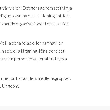
t vår vision. Det görs genom att främja
lig upplysning och utbildning, initiera
liknande organisationer i och utanför
vit illa behandlad eller hamnat i en
in sexuella läggning, könsidentitet,
d av hur personen väljer att uttrycka
n mellan förbundets medlemsgrupper,
SL Ungdom.