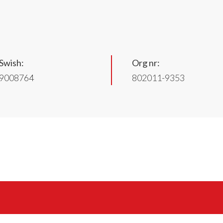
Swish:
Org nr:
9008764
802011-9353