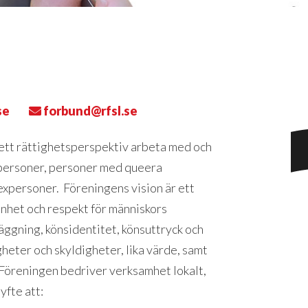
se
forbund@rfsl.se
 ett rättighetsperspektiv arbeta med och
spersoner, personer med queera
expersoner. Föreningens vision är ett
nhet och respekt för människors
 läggning, könsidentitet, könsuttryck och
igheter och skyldigheter, lika värde, samt
. Föreningen bedriver verksamhet lokalt,
yfte att: