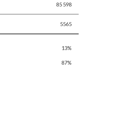
85 598
5565
13%
87%