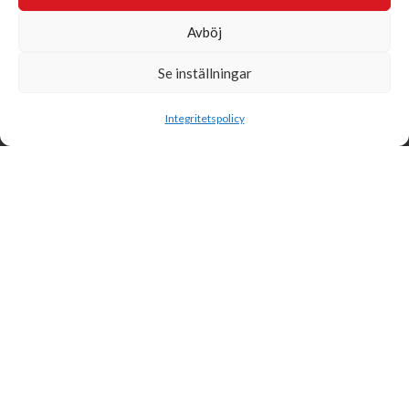
Avböj
Se inställningar
Sök
Integritetspolicy
Svensk Insamlingskontroll är en ideell förening som gör årliga
kontroller av alla med 90-konton, säkrar att insamlingen håller
hög kvalité och beviljar 90-konto till ideella organisationer som
har offentlig insamling om dessa uppfyller högt ställda krav.