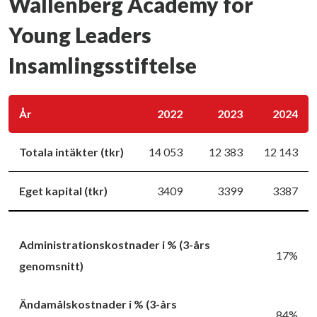
Wallenberg Academy for
Young Leaders
Insamlingsstiftelse
År
2022
2023
2024
Totala intäkter (tkr)
14 053
12 383
12 143
Eget kapital (tkr)
3409
3399
3387
Administrationskostnader i % (3-års
17%
genomsnitt)
Ändamålskostnader i % (3-års
84%