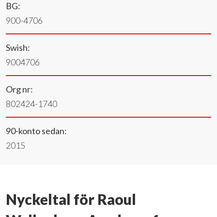
BG:
900-4706
Swish:
9004706
Org nr:
802424-1740
90-konto sedan:
2015
Nyckeltal för Raoul