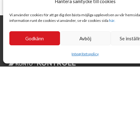
Hantera samtycke till cookies
Vi använder cookies för att ge dig den bästa möjliga upplevelsen av vår hemsid
information runt de cookies vi använder, se vår cookies sida
här.
Godkänn
Avböj
Se inställ
Integritetspolicy
Svensk Insamlingskontroll är en ideell förening som gör årliga
kontroller av alla med 90-konton, säkrar att insamlingen
håller hög kvalité och beviljar 90-konto till ideella
organisationer som har offentlig insamling om dessa
uppfyller högt ställda krav.