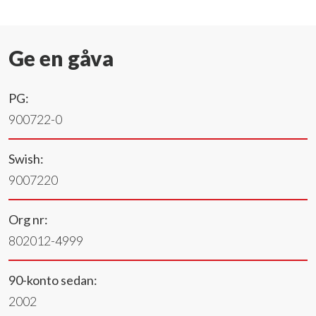
Ge en gåva
PG:
900722-0
Swish:
9007220
Org nr:
802012-4999
90-konto sedan:
2002