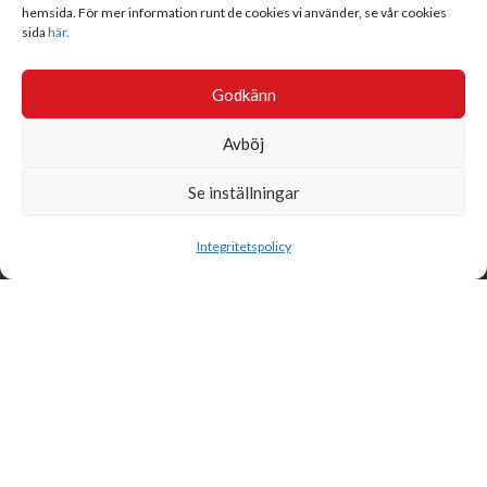
hemsida. För mer information runt de cookies vi använder, se vår cookies
sida
här.
Godkänn
Avböj
Se inställningar
Sök
Integritetspolicy
Svensk Insamlingskontroll är en ideell förening som gör årliga
kontroller av alla med 90-konton, säkrar att insamlingen håller
hög kvalité och beviljar 90-konto till ideella organisationer som
har offentlig insamling om dessa uppfyller högt ställda krav.