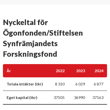
Nyckeltal för
Ögonfonden/Stiftelsen
Synfrämjandets
Forskningsfond
År
2022
2023
2024
Totala intäkter (tkr)
8 310
6 029
6 877
Eget kapital (tkr)
37505
36990
37163