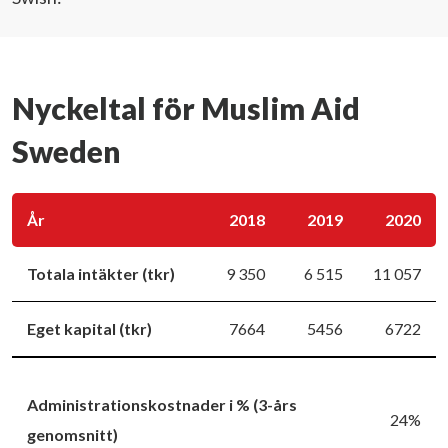
Nyckeltal för Muslim Aid
Sweden
År
2018
2019
2020
Totala intäkter (tkr)
9 350
6 515
11 057
Eget kapital (tkr)
7664
5456
6722
Administrationskostnader i % (3-års
24%
genomsnitt)