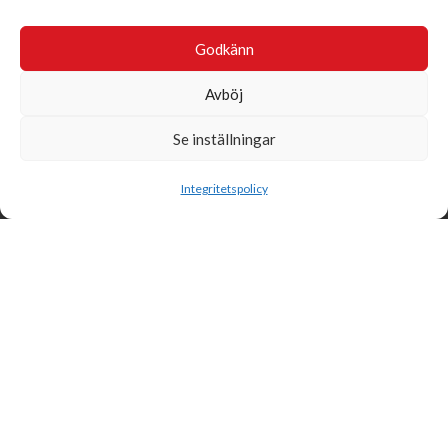
Godkänn
Avböj
Se inställningar
Sök
Integritetspolicy
Svensk Insamlingskontroll är en ideell förening som gör årliga
kontroller av alla med 90-konton, säkrar att insamlingen håller
hög kvalité och beviljar 90-konto till ideella organisationer som
har offentlig insamling om dessa uppfyller högt ställda krav.