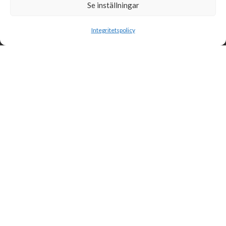
Se inställningar
Sök
Integritetspolicy
Svensk Insamlingskontroll är en ideell förening som gör årliga
kontroller av alla med 90-konton, säkrar att insamlingen håller
hög kvalité och beviljar 90-konto till ideella organisationer som
har offentlig insamling om dessa uppfyller högt ställda krav.
Svensk Insamlingskontroll
Box 55961