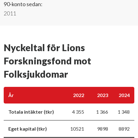
90-konto sedan:
2011
Nyckeltal för Lions
Forskningsfond mot
Folksjukdomar
År
2022
2023
2024
Totala intäkter (tkr)
4 355
1 366
1 348
Eget kapital (tkr)
10521
9898
8892