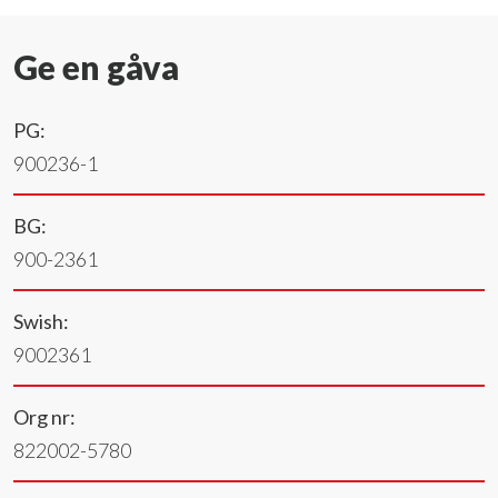
Ge en gåva
PG:
900236-1
BG:
900-2361
Swish:
9002361
Org nr:
822002-5780