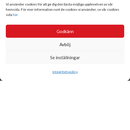
Vi använder cookies för att ge dig den bästa möjliga upplevelsen av vår
hemsida. För mer information runt de cookies vi använder, se vår cookies
sida
här.
Godkänn
Avböj
Se inställningar
Sök
Integritetspolicy
Svensk Insamlingskontroll är en ideell förening som gör årliga
kontroller av alla med 90-konton, säkrar att insamlingen håller
hög kvalité och beviljar 90-konto till ideella organisationer som