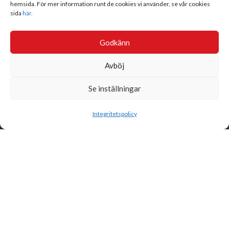
hemsida. För mer information runt de cookies vi använder, se vår cookies
sida
här.
Godkänn
Avböj
Se inställningar
Sök
Integritetspolicy
Svensk Insamlingskontroll är en ideell förening som gör årliga
kontroller av alla med 90-konton, säkrar att insamlingen håller
hög kvalité och beviljar 90-konto till ideella organisationer som
har offentlig insamling om dessa uppfyller högt ställda krav.