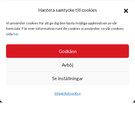
Hantera samtycke till cookies
Vi använder cookies för att ge dig den bästa möjliga upplevelsen av vår
hemsida. För mer information runt de cookies vi använder, se vår cookies
sida
här.
Godkänn
Avböj
Se inställningar
Sök
Integritetspolicy
Svensk Insamlingskontroll är en ideell förening som gör årliga