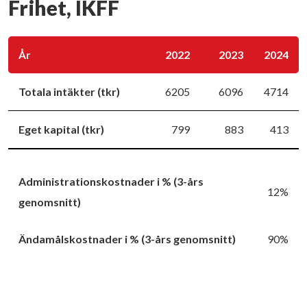
Frihet, IKFF
År
2022
2023
2024
Totala intäkter (tkr)
6205
6096
4714
Eget kapital (tkr)
799
883
413
Administrationskostnader i % (3-års
12%
genomsnitt)
Ändamålskostnader i % (3-års genomsnitt)
90%