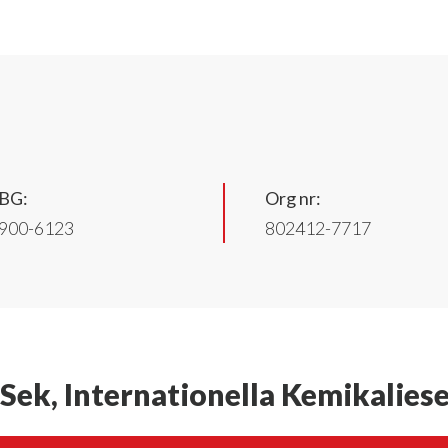
BG:
Org nr:
900-6123
802412-7717
Sek, Internationella Kemikalies