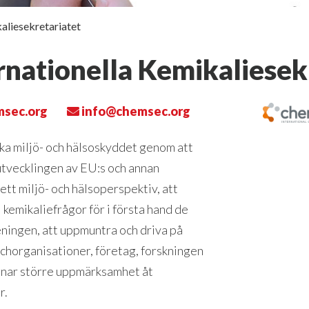
aliesekretariatet
nationella Kemikaliesek
sec.org
info@chemsec.org
rka miljö- och hälsoskyddet genom att
utvecklingen av EU:s och annan
 ett miljö- och hälsoperspektiv, att
 kemikaliefrågor för i första hand de
ningen, att uppmuntra och driva på
schorganisationer, företag, forskningen
ägnar större uppmärksamhet åt
r.