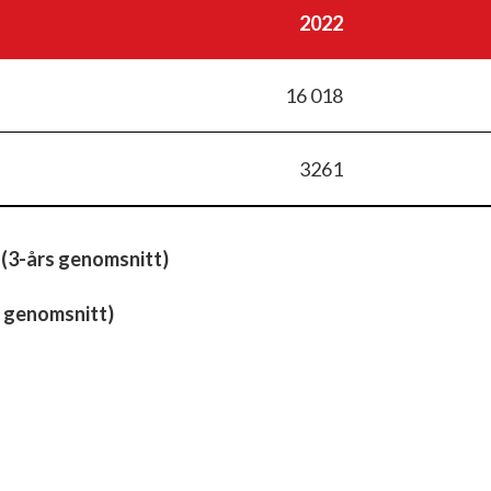
2022
16 018
3261
 (3-års genomsnitt)
 genomsnitt)