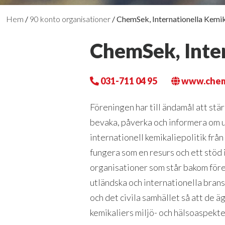
Hem
/
90 konto organisationer
/
ChemSek, Internationella Kemik
ChemSek, Inter
031-711 04 95
www.chem
Föreningen har till ändamål att stä
bevaka, påverka och informera om 
internationell kemikaliepolitik från
fungera som en resurs och ett stöd i
organisationer som står bakom före
utländska och internationella bran
och det civila samhället så att de 
kemikaliers miljö- och hälsoaspekte