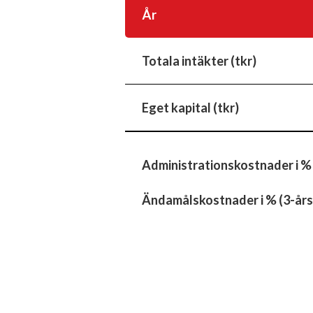
År
Totala intäkter (tkr)
Eget kapital (tkr)
Administrationskostnader i %
Ändamålskostnader i % (3-års