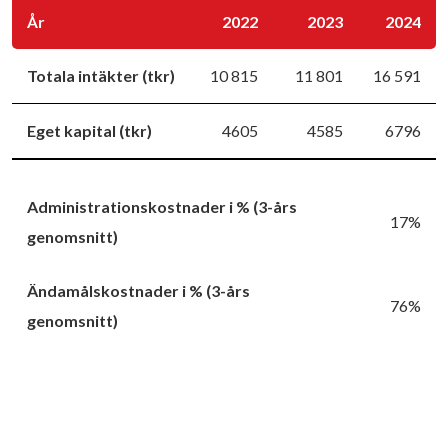
År
2022
2023
2024
Totala intäkter (tkr)
10 815
11 801
16 591
Eget kapital (tkr)
4605
4585
6796
Administrationskostnader i % (3-års
17%
genomsnitt)
Ändamålskostnader i % (3-års
76%
genomsnitt)