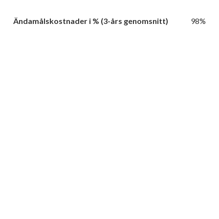
Ändamålskostnader i % (3-års genomsnitt)
98%