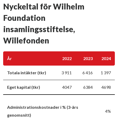
Nyckeltal för Wilhelm
Foundation
insamlingsstiftelse,
Willefonden
År
2022
2023
2024
Totala intäkter (tkr)
3 911
6 416
1 397
Eget kapital (tkr)
4047
6384
4698
Administrationskostnader i % (3-års
4%
genomsnitt)