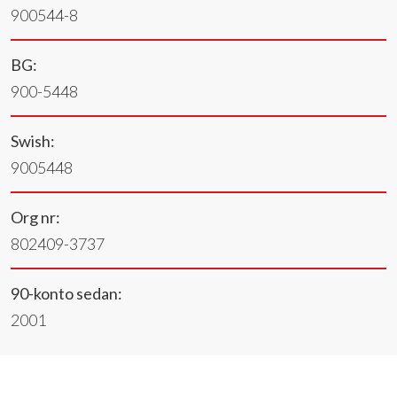
900544-8
BG:
900-5448
Swish:
9005448
Org nr:
802409-3737
90-konto sedan:
2001