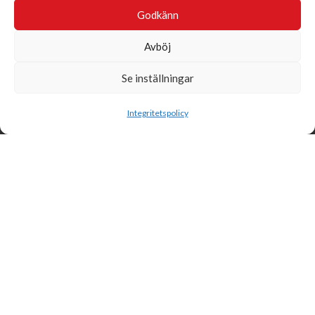
Godkänn
Avböj
Se inställningar
Sök
Integritetspolicy
Svensk Insamlingskontroll är en ideell förening som gör årliga
kontroller av alla med 90-konton, säkrar att insamlingen håller
hög kvalité och beviljar 90-konto till ideella organisationer som
har offentlig insamling om dessa uppfyller högt ställda krav.