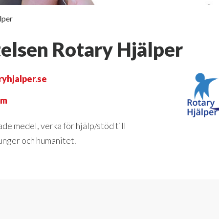
lper
telsen Rotary Hjälper
yhjalper.se
om
ade medel, verka för hjälp/stöd till
unger och humanitet.