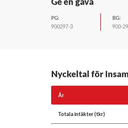
Ge en gåva
PG:
BG:
900297-3
900-2
Nyckeltal för Insam
År
Totala intäkter (tkr)