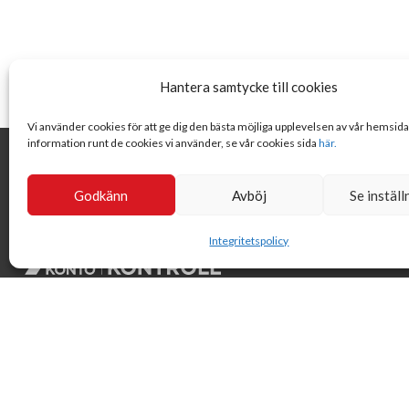
Hantera samtycke till cookies
Vi använder cookies för att ge dig den bästa möjliga upplevelsen av vår hemsid
information runt de cookies vi använder, se vår cookies sida
här.
Godkänn
Avböj
Se inställ
Integritetspolicy
Svensk Insamlingskontroll är en ideell förening som gör årliga
kontroller av alla med 90-konton, säkrar att insamlingen
håller hög kvalité och beviljar 90-konto till ideella
organisationer som har offentlig insamling om dessa
uppfyller högt ställda krav.