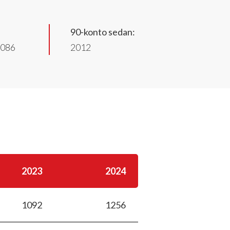
90-konto sedan:
6086
2012
2023
2024
1092
1256