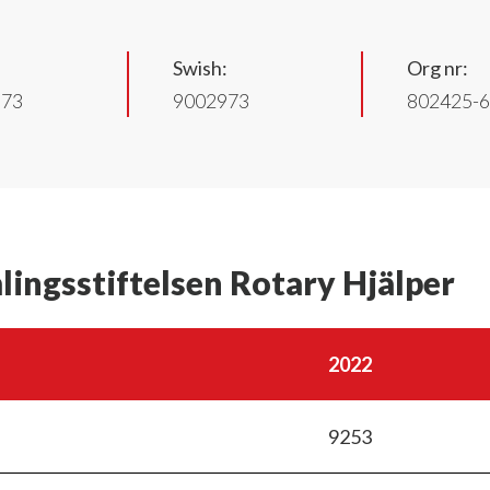
Swish:
Org nr:
973
9002973
802425-
lingsstiftelsen Rotary Hjälper
2022
9253