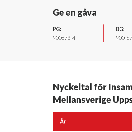
Ge en gåva
PG:
BG:
900678-4
900-6
Nyckeltal för Insa
Mellansverige Upp
År