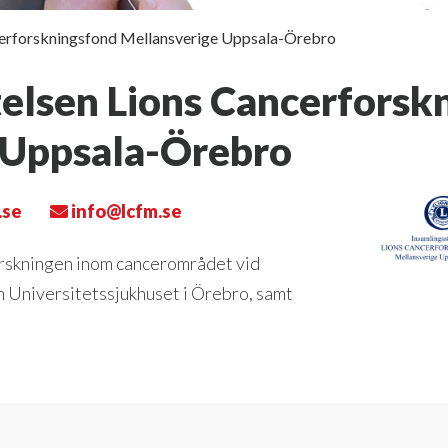
ncerforskningsfond Mellansverige Uppsala-Örebro
telsen Lions Cancerforsk
 Uppsala-Örebro
.se
info@lcfm.se
forskningen inom cancerområdet vid
h Universitetssjukhuset i Örebro, samt