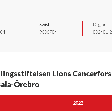
Swish:
Org nr:
784
9006784
802481-
mlingsstiftelsen Lions Cancerfo
sala-Örebro
2022