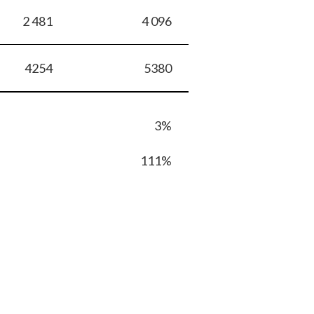
2 481
4 096
4254
5380
3%
111%