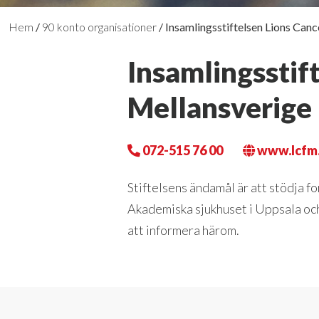
Hem
/
90 konto organisationer
/
Insamlingsstiftelsen Lions Ca
Insamlingsstif
Mellansverige
072-515 76 00
www.lcfm
Stiftelsens ändamål är att stödja 
Akademiska sjukhuset i Uppsala oc
att informera härom.