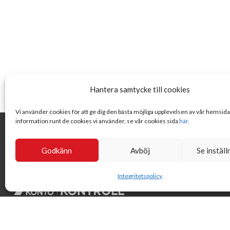
Hantera samtycke till cookies
Vi använder cookies för att ge dig den bästa möjliga upplevelsen av vår hemsid
information runt de cookies vi använder, se vår cookies sida
här.
Godkänn
Avböj
Se inställ
Integritetspolicy
Svensk Insamlingskontroll är en ideell förening som gör årliga
kontroller av alla med 90-konton, säkrar att insamlingen