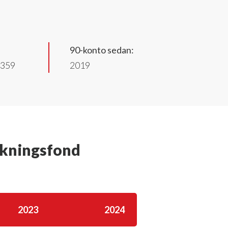
90-konto sedan:
2359
2019
rskningsfond
2023
2024