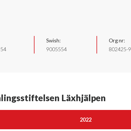
Swish:
Org nr:
554
9005554
802425-
lingsstiftelsen Läxhjälpen
2022