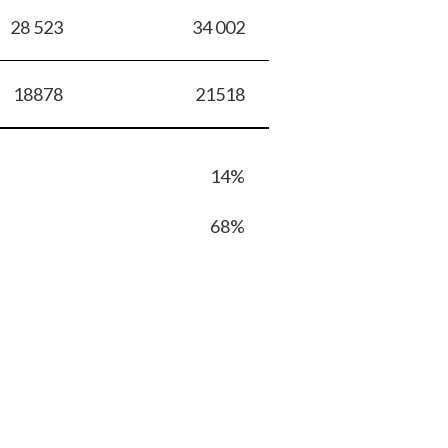
28 523
34 002
18878
21518
14%
68%