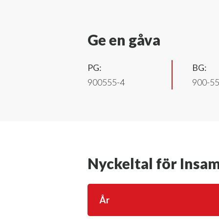
Ge en gåva
PG:
BG:
900555-4
900-5
Nyckeltal för Insam
År