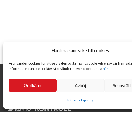
Hantera samtycke till cookies
Vi använder cookies för att ge dig den bästa möjliga upplevelsen av vår hemsid
information runt de cookies vi använder, se vår cookies sida
här.
Godkänn
Avböj
Se inställ
Integritetspolicy
Svensk Insamlingskontroll är en ideell förening som gör årliga
kontroller av alla med 90-konton, säkrar att insamlingen