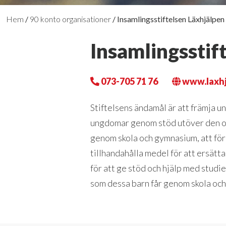
Hem
/
90 konto organisationer
/
Insamlingsstiftelsen Läxhjälpen
Insamlingsstif
073-705 71 76
www.laxhj
Stiftelsens ändamål är att främja u
ungdomar genom stöd utöver den o
genom skola och gymnasium, att fö
tillhandahålla medel för att ersätta
för att ge stöd och hjälp med studi
som dessa barn får genom skola och