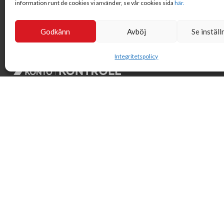
information runt de cookies vi använder, se vår cookies sida
här.
Godkänn
Avböj
Se inställ
Integritetspolicy
Svensk Insamlingskontroll är en ideell förening som gör årliga
kontroller av alla med 90-konton, säkrar att insamlingen
håller hög kvalité och beviljar 90-konto till ideella
organisationer som har offentlig insamling om dessa
uppfyller högt ställda krav.
© Svensk Insamlingskontroll 2021