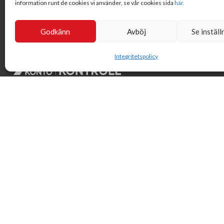
information runt de cookies vi använder, se vår cookies sida
här.
Godkänn
Avböj
Se inställ
Integritetspolicy
Svensk Insamlingskontroll är en ideell förening som gör årliga
kontroller av alla med 90-konton, säkrar att insamlingen
håller hög kvalité och beviljar 90-konto till ideella
organisationer som har offentlig insamling om dessa
uppfyller högt ställda krav.
© Svensk Insamlingskontroll 2021