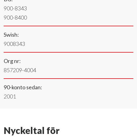
900-8343
900-8400
Swish:
9008343
Org nr:
857209-4004
90-konto sedan:
2001
Nyckeltal för