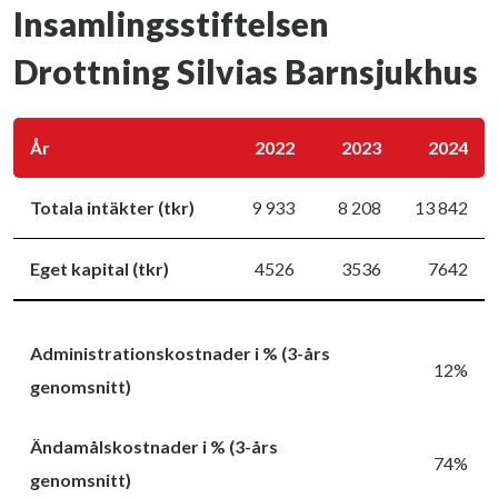
Insamlingsstiftelsen
Drottning Silvias Barnsjukhus
År
2022
2023
2024
Totala intäkter (tkr)
9 933
8 208
13 842
Eget kapital (tkr)
4526
3536
7642
Administrationskostnader i % (3-års
12%
genomsnitt)
Ändamålskostnader i % (3-års
74%
genomsnitt)