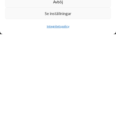
Avböj
Se inställningar
Sök
Integritetspolicy
Svensk Insamlingskontroll är en ideell förening som gör årliga
kontroller av alla med 90-konton, säkrar att insamlingen håller
hög kvalité och beviljar 90-konto till ideella organisationer som
har offentlig insamling om dessa uppfyller högt ställda krav.
Svensk Insamlingskontroll