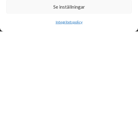
Se inställningar
Sök
Integritetspolicy
Svensk Insamlingskontroll är en ideell förening som gör årliga
kontroller av alla med 90-konton, säkrar att insamlingen håller
hög kvalité och beviljar 90-konto till ideella organisationer som
har offentlig insamling om dessa uppfyller högt ställda krav.
Svensk Insamlingskontroll
Box 55961