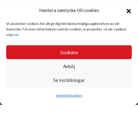
Hantera samtycke till cookies
Vi använder cookies för att ge dig den bästa möjliga upplevelsen av vår
hemsida. För mer information runt de cookies vi använder, se vår cookies
sida
här.
Godkänn
Avböj
Se inställningar
Sök
Integritetspolicy
Svensk Insamlingskontroll är en ideell förening som gör årliga