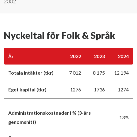
2002
Nyckeltal för Folk & Språk
År
2022
2023
2024
Totala intäkter (tkr)
7 012
8 175
12 194
Eget kapital (tkr)
1276
1736
1274
Administrationskostnader i % (3-års
13%
genomsnitt)