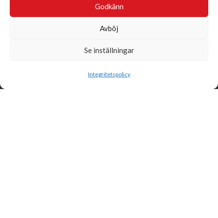
Godkänn
Avböj
Se inställningar
Sök
Integritetspolicy
Svensk Insamlingskontroll är en ideell förening som gör årliga
kontroller av alla med 90-konton, säkrar att insamlingen håller
hög kvalité och beviljar 90-konto till ideella organisationer som
har offentlig insamling om dessa uppfyller högt ställda krav.