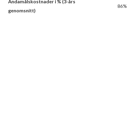
Ändamålskostnader i % (3-års
86%
genomsnitt)