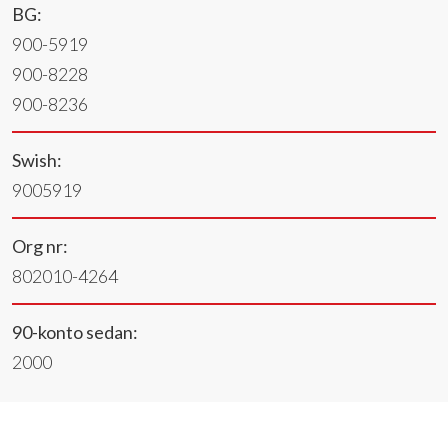
BG:
900-5919
900-8228
900-8236
Swish:
9005919
Org nr:
802010-4264
90-konto sedan:
2000