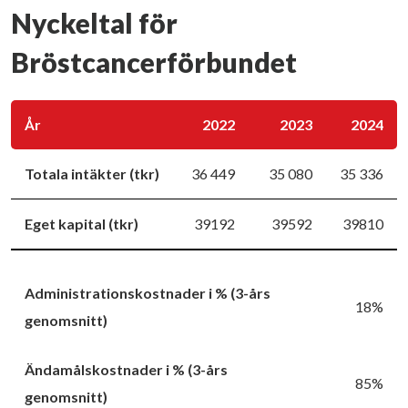
Nyckeltal för
Bröstcancerförbundet
År
2022
2023
2024
Totala intäkter (tkr)
36 449
35 080
35 336
Eget kapital (tkr)
39192
39592
39810
Administrationskostnader i % (3-års
18%
genomsnitt)
Ändamålskostnader i % (3-års
85%
genomsnitt)