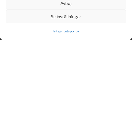
Avböj
Se inställningar
Sök
Integritetspolicy
Svensk Insamlingskontroll är en ideell förening som gör årliga
kontroller av alla med 90-konton, säkrar att insamlingen håller
hög kvalité och beviljar 90-konto till ideella organisationer som
har offentlig insamling om dessa uppfyller högt ställda krav.
Svensk Insamlingskontroll