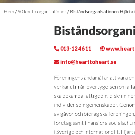
Hem
/
90 konto organisationer
/
Biståndsorganisationen Hjärta t
Biståndsorganis
013-12 46 11
www.heartt
info@hearttoheart.se
Föreningens ändamål är att vara en
verkar utifrån övertygelsen om alla 
ska bekämpa fattigdom, diskriminer
individer som gemenskaper. Genom 
av gåvor och bidrag ska föreningen,
företag samt finansiera sociala, hu
i Sverige och internationellt. Hjärt