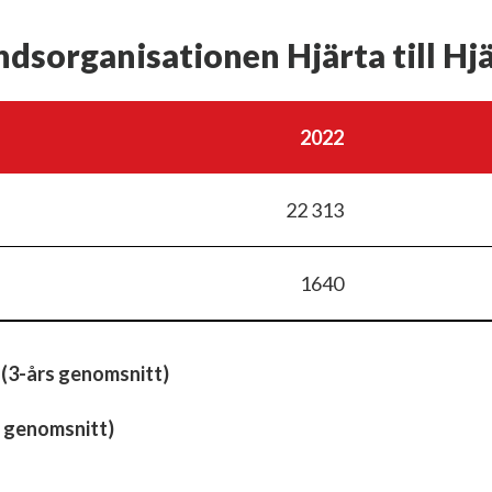
ndsorganisationen Hjärta till Hj
2022
22 313
1640
 (3-års genomsnitt)
 genomsnitt)