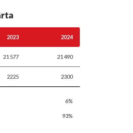
ärta
2023
2024
21 577
21 490
2225
2300
6%
93%