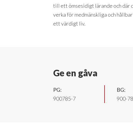
till ett ömsesidigt lärande och dä
verka för medmänskliga och hållbar
ett värdigt liv.
Ge en gåva
PG:
BG:
900785-7
900-7