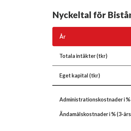
Nyckeltal för Bistå
År
Totala intäkter (tkr)
Eget kapital (tkr)
Administrationskostnader i %
Ändamålskostnader i % (3-års