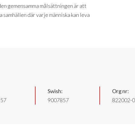
r den gemensamma målsättningen är att
a samhällen där varje människa kan leva
Swish:
Org nr:
857
9007857
822002-