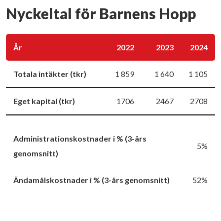
Nyckeltal för Barnens Hopp
År
2022
2023
2024
Totala intäkter (tkr)
1 859
1 640
1 105
Eget kapital (tkr)
1706
2467
2708
Administrationskostnader i % (3-års
5%
genomsnitt)
Ändamålskostnader i % (3-års genomsnitt)
52%