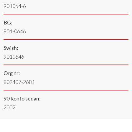
901064-6
BG:
901-0646
Swish:
9010646
Org nr:
802407-2681
90-konto sedan:
2002