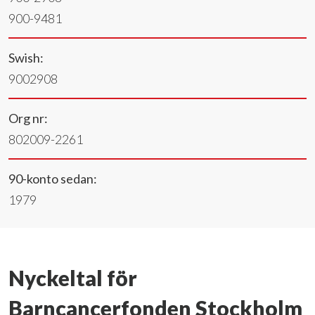
900-9481
Swish:
9002908
Org nr:
802009-2261
90-konto sedan:
1979
Nyckeltal för
Barncancerfonden Stockholm