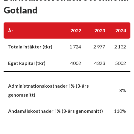
Gotland
År
2022
2023
2024
Totala intäkter (tkr)
1 724
2 977
2 132
Eget kapital (tkr)
4002
4323
5002
Administrationskostnader i % (3-års
8%
genomsnitt)
Ändamålskostnader i % (3-års genomsnitt)
110%