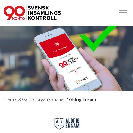
Hem
/
90 konto organisationer
/
Aldrig Ensam